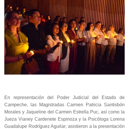
En representación del Poder Judicial del Estado de
Campeche, las Magistradas Carmen Patricia Santisbón
Morales y Jaqueline del Carmen Estrella Puc, así como la
Jueza
Vianey Cardenete Espinoza y la Psicóloga Lorena
Guadalupe Rodríguez Aguilar; asistieron a la presentación